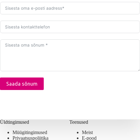
Saada sõnum
A
l
t
e
r
Üldtingimused
Teenused
n
Müügitingimused
Meist
a
Privaatsuspoliitika
E-pood
t