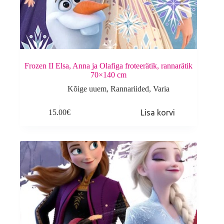
Frozen II Elsa, Anna ja Olafiga froteerätik, rannarätik
70×140 cm
Kõige uuem
,
Rannariided
,
Varia
15.00
€
Lisa korvi