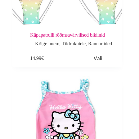
Käpapatrulli rõõmsavärvilised bikiinid
Kõige uuem
,
Tüdrukutele
,
Rannariided
This
14.99
€
Vali
product
has
multiple
variants.
The
options
may
be
chosen
on
the
product
page