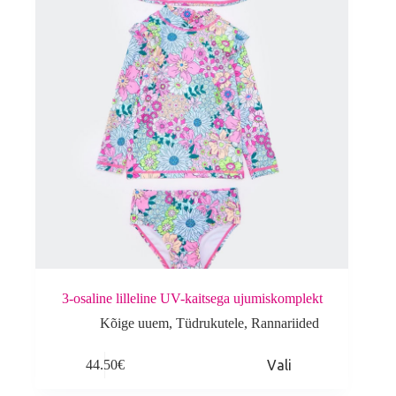
3-osaline lilleline UV-kaitsega ujumiskomplekt
Kõige uuem
,
Tüdrukutele
,
Rannariided
This
44.50
€
Vali
product
has