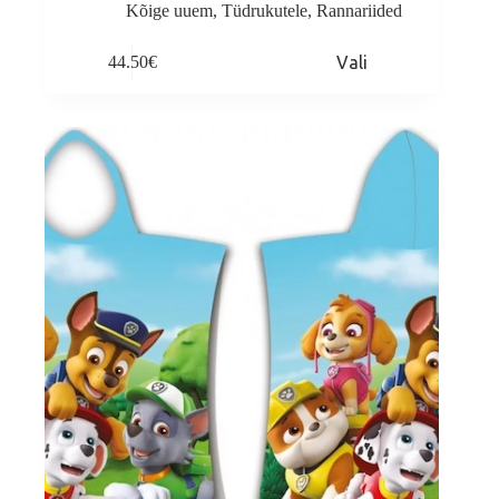
Kõige uuem
,
Tüdrukutele
,
Rannariided
This
44.50
€
Vali
product
has
multiple
variants.
The
options
may
be
chosen
on
the
product
page