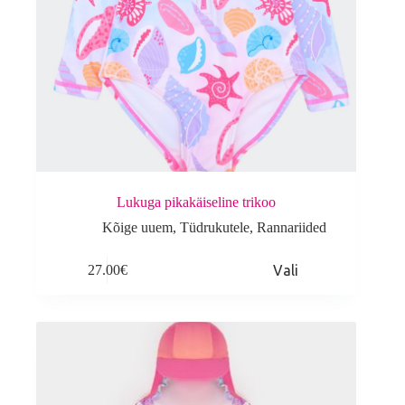
Lukuga pikakäiseline trikoo
Kõige uuem
,
Tüdrukutele
,
Rannariided
This
27.00
€
Vali
product
has
multiple
variants.
The
options
may
be
chosen