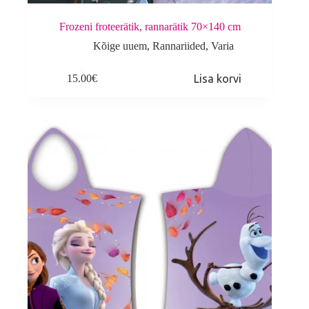
Frozeni froteerätik, rannarätik 70×140 cm
Kõige uuem
,
Rannariided
,
Varia
15.00
€
Lisa korvi