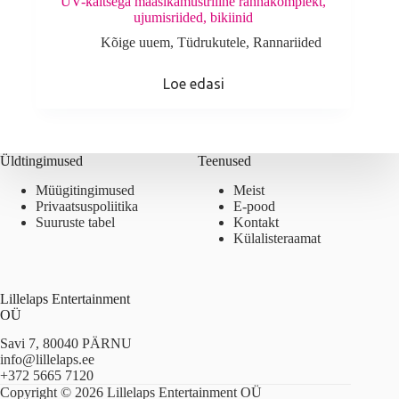
UV-kaitsega maasikamustriline rannakomplekt,
ujumisriided, bikiinid
Kõige uuem
,
Tüdrukutele
,
Rannariided
Loe edasi
Üldtingimused
Teenused
Müügitingimused
Meist
Privaatsuspoliitika
E-pood
Suuruste tabel
Kontakt
Külalisteraamat
Lillelaps Entertainment
OÜ
Savi 7, 80040 PÄRNU
info@lillelaps.ee
+372 5665 7120
Copyright © 2026 Lillelaps Entertainment OÜ