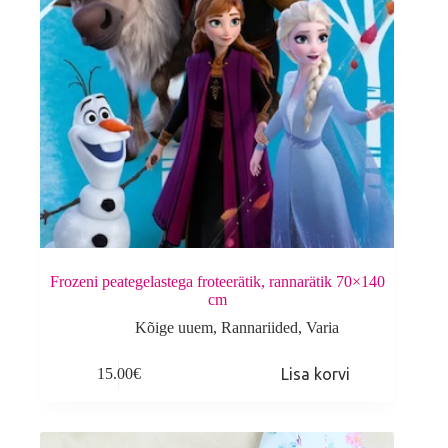
Frozeni peategelastega froteerätik, rannarätik 70×140
cm
Kõige uuem
,
Rannariided
,
Varia
15.00
€
Lisa korvi