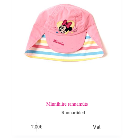
on
the
product
page
Minnihiire rannamüts
Rannariided
This
7.00
€
Vali
product
has