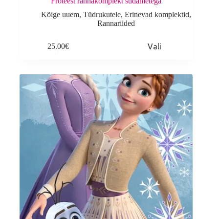
Froteest rannakomplekt südametega
Kõige uuem
,
Tüdrukutele
,
Erinevad komplektid
,
Rannariided
This
25.00
€
Vali
product
has
multiple
variants.
The
options
may
be
chosen
on
the
product
page