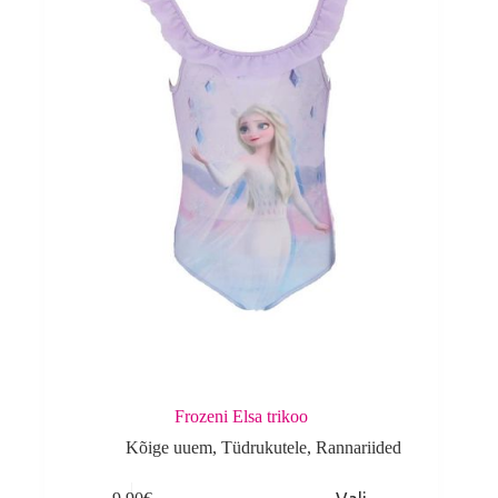
Frozeni Elsa trikoo
Kõige uuem
,
Tüdrukutele
,
Rannariided
This