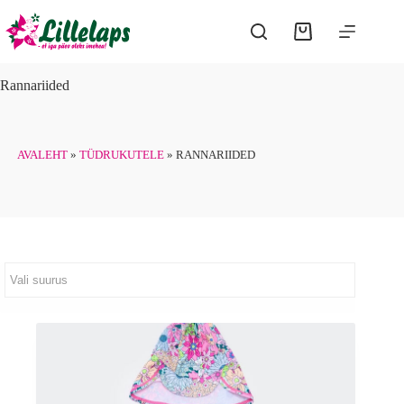
Skip
to
Shopping
content
cart
Rannariided
AVALEHT
»
TÜDRUKUTELE
»
RANNARIIDED