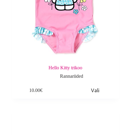
Hello Kitty trikoo
Rannariided
This
10.00
€
Vali
product
has
multiple
variants.
The
options
may
be
chosen