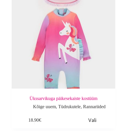
on
the
product
page
Ükssarvikuga päikesekaiste kostüüm
Kõige uuem
,
Tüdrukutele
,
Rannariided
This
18.90
€
Vali
product
has