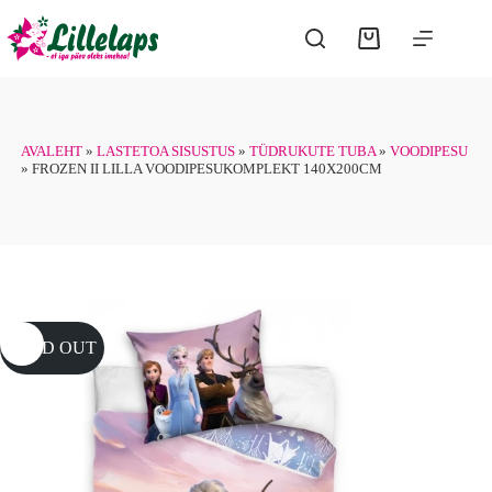
Skip
to
Shopping
content
cart
AVALEHT
»
LASTETOA SISUSTUS
»
TÜDRUKUTE TUBA
»
VOODIPESU
»
FROZEN II LILLA VOODIPESUKOMPLEKT 140X200CM
SOLD OUT