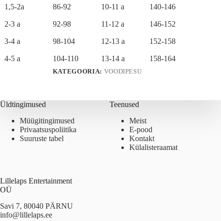
1,5-2a
86-92
10-11 a
140-146
2-3 a
92-98
11-12 a
146-152
3-4 a
98-104
12-13 a
152-158
4-5 a
104-110
13-14 a
158-164
KATEGOORIA:
VOODIPESU
Üldtingimused
Teenused
Müügitingimused
Meist
Privaatsuspoliitika
E-pood
Suuruste tabel
Kontakt
Külalisteraamat
Lillelaps Entertainment
OÜ
Savi 7, 80040 PÄRNU
info@lillelaps.ee