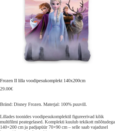
Frozen II lilla voodipesukomplekt 140x200cm
29.00
€
Bränd: Disney Frozen. Materjal: 100% puuvill.
Lillades toonides voodipesukomplektil figureerivad kõik
multifilmi peategelased. Komplekti kuulub tekikott mõõtudega
140×200 cm ja padjapüür 70×90 cm – selle saab vajadusel