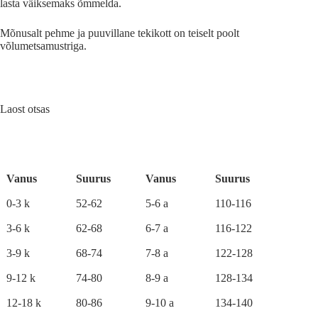
lasta väiksemaks õmmelda.
Mõnusalt pehme ja puuvillane tekikott on teiselt poolt
võlumetsamustriga.
Laost otsas
Vanus
Suurus
Vanus
Suurus
0-3 k
52-62
5-6 a
110-116
3-6 k
62-68
6-7 a
116-122
3-9 k
68-74
7-8 a
122-128
9-12 k
74-80
8-9 a
128-134
12-18 k
80-86
9-10 a
134-140