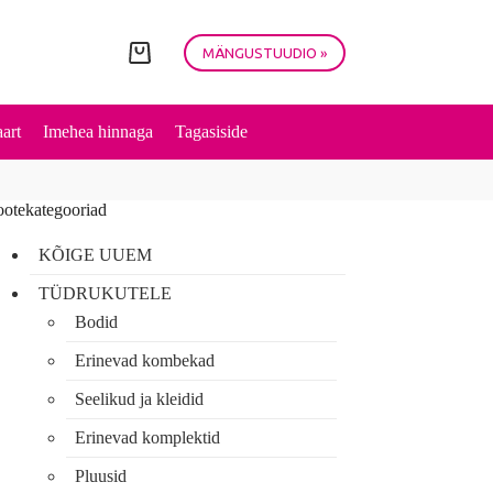
MÄNGUSTUUDIO »
Shopping
cart
art
Imehea hinnaga
Tagasiside
ootekategooriad
KÕIGE UUEM
TÜDRUKUTELE
Bodid
Erinevad kombekad
Seelikud ja kleidid
Erinevad komplektid
Pluusid