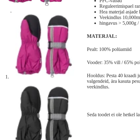
PFC-vabad
Reguleerimispael r
Hea materjal asjade
Veekindlus 10,000
hingavus > 5,000g /
MATERJAL:
Pealt: 100% polüamiid
Vooder: 35% vill / 65% po
Hooldus: Pesta 40 kraadi ju
valgendeid, ära kasuta pes
veekindlus.
Seda toodet ei ole hetkel la
A
l
t