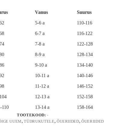
urus
Vanus
Suurus
-62
5-6 a
110-116
-68
6-7 a
116-122
-74
7-8 a
122-128
-80
8-9 a
128-134
-86
9-10 a
134-140
-92
10-11 a
140-146
-98
11-12 a
146-152
-104
12-13 a
152-158
-110
13-14 a
158-164
TOOTEKOOD:
-
ÕIGE UUEM
,
TÜDRUKUTELE
,
ÕUERIIDED
,
ÕUERIIDED