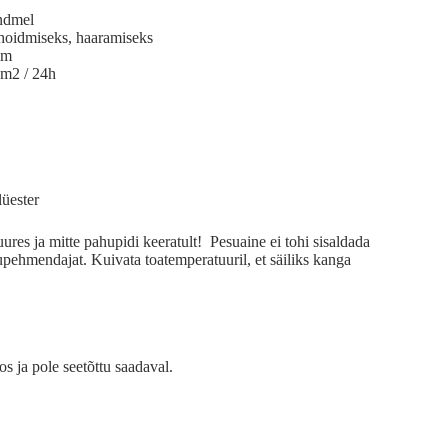
andmel
 hoidmiseks, haaramiseks
mm
 m2 / 24h
lüester
ures ja mitte pahupidi keeratult! Pesuaine ei tohi sisaldada
upehmendajat. Kuivata toatemperatuuril, et säiliks kanga
os ja pole seetõttu saadaval.