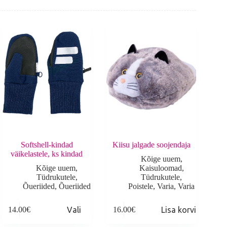
Softshell-kindad
Kiisu jalgade soojendaja
väikelastele, ks kindad
Kõige uuem
,
Kõige uuem
,
Kaisuloomad
,
Tüdrukutele
,
Tüdrukutele
,
Õueriided
,
Õueriided
Poistele
,
Varia
,
Varia
his
14.00
€
Vali
16.00
€
Lisa korvi
roduct
as