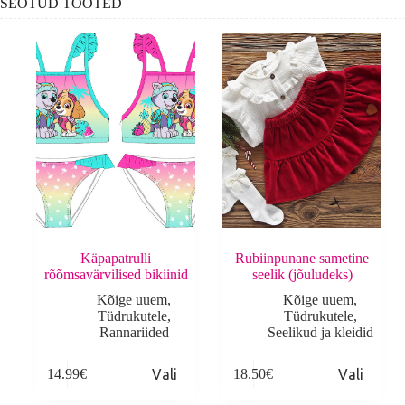
SEOTUD TOOTED
Käpapatrulli
Rubiinpunane sametine
rõõmsavärvilised bikiinid
seelik (jõuludeks)
Kõige uuem
,
Kõige uuem
,
Tüdrukutele
,
Tüdrukutele
,
Rannariided
Seelikud ja kleidid
This
This
T
14.99
€
Vali
18.50
€
Vali
product
product
p
has
has
h