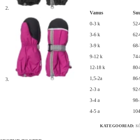
e
r
Vanus
Su
n
a
0-3 k
52
t
i
3-6 k
62
v
e
3-9 k
68
:
9-12 k
74
12-18 k
80
1,5-2a
86
2-3 a
92
3-4 a
98
4-5 a
104
KATEGOORIAD:
K