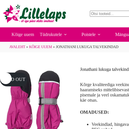
Skip
to
content
No
results
Kõige uuem
Tüdrukutele
Poistele
Mängua
AVALEHT
»
KÕIGE UUEM
»
JONATHANI LUKUGA TALVEKINDAD
Jonathani lukuga talvekin
SOLD OUT
Kõrge kvaliteediga veekind
haaramiseks mittelibisevast
pisemale ja veel oskamatul
käe otsas.
OMADUSED:
Veekindlad, hingav