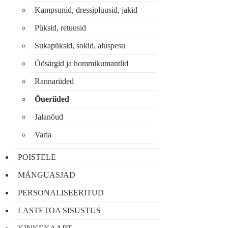
Kampsunid, dressipluusid, jakid
Püksid, retuusid
Sukapüksid, sokid, aluspesu
Öösärgid ja hommikumantlid
Rannariided
Õueriided
Jalanõud
Varia
POISTELE
MÄNGUASJAD
PERSONALISEERITUD
LASTETOA SISUSTUS