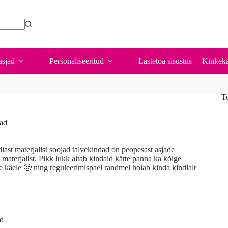
sjad
Personaliseeritud
Lastetoa sisustus
Kinkeka
T
dad
last materjalist soojad talvekindad on peopesast asjade
 materjalist. Pikk lukk aitab kindaid kätte panna ka kõige
e käele 🙂 ning reguleerimispael randmel hoiab kinda kindlalt
ad