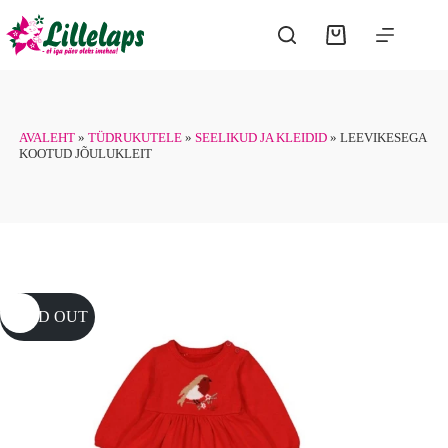
Skip
to
Shopping
content
cart
AVALEHT
»
TÜDRUKUTELE
»
SEELIKUD JA KLEIDID
»
LEEVIKESEGA
KOOTUD JÕULUKLEIT
SOLD OUT