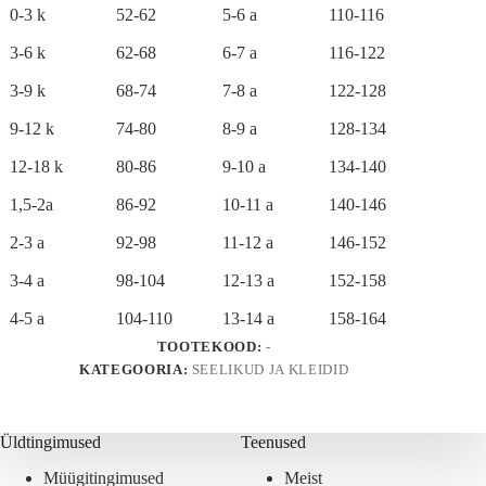
a
0-3 k
52-62
5-6 a
110-116
t
i
3-6 k
62-68
6-7 a
116-122
v
e
3-9 k
68-74
7-8 a
122-128
:
9-12 k
74-80
8-9 a
128-134
12-18 k
80-86
9-10 a
134-140
1,5-2a
86-92
10-11 a
140-146
2-3 a
92-98
11-12 a
146-152
3-4 a
98-104
12-13 a
152-158
4-5 a
104-110
13-14 a
158-164
TOOTEKOOD:
-
KATEGOORIA:
SEELIKUD JA KLEIDID
Üldtingimused
Teenused
Müügitingimused
Meist