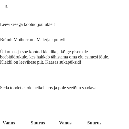
Leevikesega kootud jõulukleit
Bränd: Mothercare. Materjal: puuvill
Üliarmas ja soe kootud kleidike, kõige pisemale
beebitüdrukule, kes hakkab tähistama oma elu esimesi jõule.
Kleidil on leevikese pilt. Kaasas sukapüksid!
Seda toodet ei ole hetkel laos ja pole seetõttu saadaval.
A
l
t
e
r
Vanus
Suurus
Vanus
Suurus
n