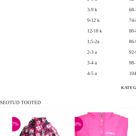
v
e
3-9 k
68
:
9-12 k
74
12-18 k
80
1,5-2a
86
2-3 a
92
3-4 a
98
4-5 a
104
KATEG
SEOTUD TOOTED
-17%
-50%
-