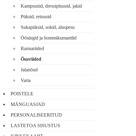
Kampsunid, dressipluusid, jakid
Püksid, retuusid
Sukapüksid, sokid, aluspesu
Öösärgid ja hommikumantlid
Rannariided
Õueriided
Jalanõud
Varia
POISTELE
MÄNGUASJAD
PERSONALISEERITUD
LASTETOA SISUSTUS