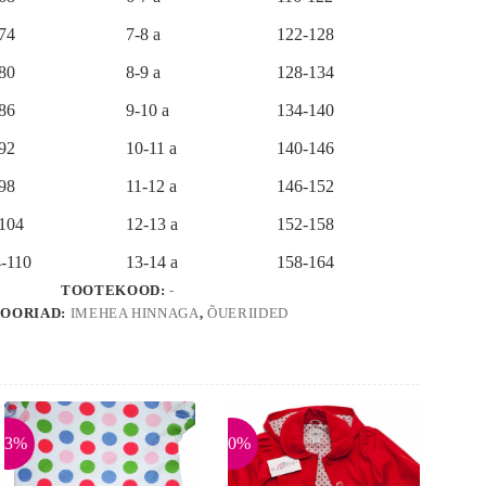
-74
7-8 a
122-128
-80
8-9 a
128-134
-86
9-10 a
134-140
-92
10-11 a
140-146
-98
11-12 a
146-152
-104
12-13 a
152-158
-110
13-14 a
158-164
TOOTEKOOD:
-
OORIAD:
IMEHEA HINNAGA
,
ÕUERIIDED
73%
-10%