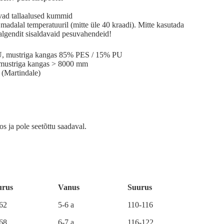
avad tallaalused kummid
madalal temperatuuril (mitte üle 40 kraadi). Mitte kasutada
algendit sisaldavaid pesuvahendeid!
U, mustriga kangas 85% PES / 15% PU
mustriga kangas > 8000 mm
(Martindale)
os ja pole seetõttu saadaval.
urus
Vanus
Suurus
-62
5-6 a
110-116
-68
6-7 a
116-122