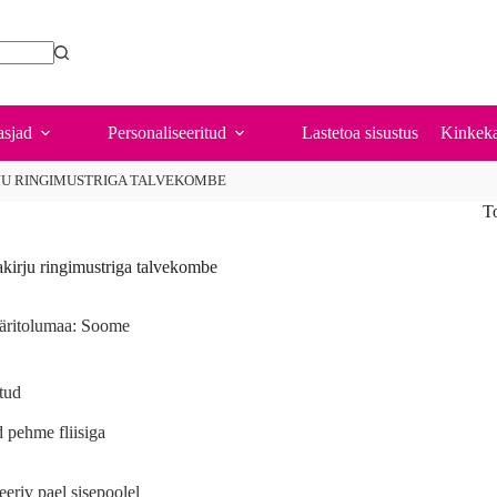
sjad
Personaliseeritud
Lastetoa sisustus
Kinkeka
JU RINGIMUSTRIGA TALVEKOMBE
T
kirju ringimustriga talvekombe
äritolumaa: Soome
tud
d pehme fliisiga
eeriv pael sisepoolel