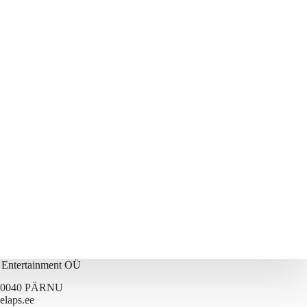
s Entertainment OÜ
 80040 PÄRNU
elaps.ee