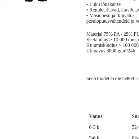
• Luku lõuakaitse
• Reguleeritavad, äravõet
• Masinpesu ja -kuivatus – 
pesuloputusvahendeid ja v
Materjal 75% PA / 25% P
Veekindlus > 10 000 mm, 
Kulumiskindlus > 100 000 
Hingavus 6000 g/m²/24h
Seda toodet ei ole hetkel la
A
l
t
e
r
Vanus
Su
n
a
0-3 k
52
t
i
3-6 k
62