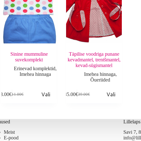
Sinine mummuline
Täpilise voodriga punane
suvekomplekt
kevadmantel, trentšmantel,
kevad-sügismantel
Erinevad komplektid
,
Imehea hinnaga
Imehea hinnaga
,
Õueriided
his
This
3.00
€
Vali
35.00
€
Vali
11.00
€
39.00
€
roduct
product
Algne
Current
Algne
Current
as
has
hind
price
hind
price
ultiple
multiple
oli:
is:
oli:
is:
ariants.
variants.
11.00€.
3.00€.
39.00€.
35.00€.
he
The
nused
Lillelap
ptions
options
ay
may
Meist
Savi 7,
e
be
E-pood
info@lill
hosen
chosen