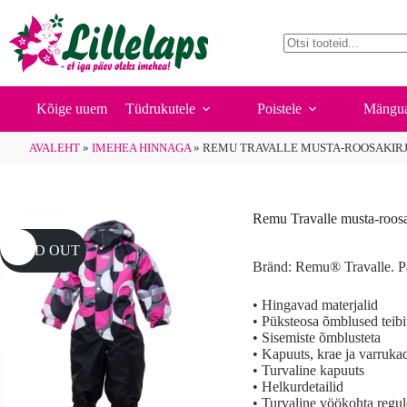
Skip
to
content
No
results
Kõige uuem
Tüdrukutele
Poistele
Mängua
AVALEHT
»
IMEHEA HINNAGA
»
REMU TRAVALLE MUSTA-ROOSAKIR
Remu Travalle musta-roosa
SOLD OUT
Bränd: Remu® Travalle. P
• Hingavad materjalid
• Püksteosa õmblused teibi
• Sisemiste õmblusteta
• Kapuuts, krae ja varruka
• Turvaline kapuuts
• Helkurdetailid
• Turvaline vöökohta regul