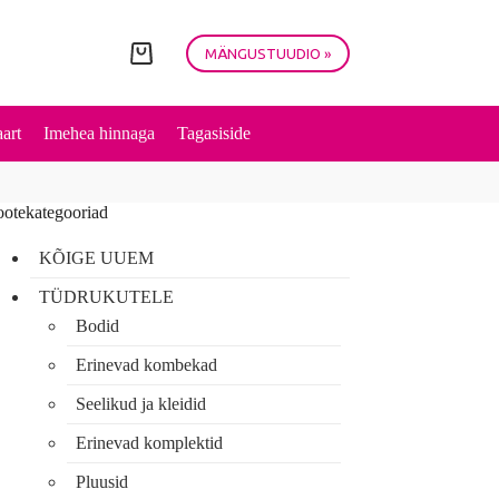
MÄNGUSTUUDIO »
Shopping
cart
art
Imehea hinnaga
Tagasiside
ootekategooriad
KÕIGE UUEM
TÜDRUKUTELE
Bodid
Erinevad kombekad
Seelikud ja kleidid
Erinevad komplektid
Pluusid