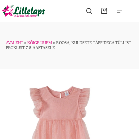
Skip
to
Shopping
content
cart
AVALEHT
»
KÕIGE UUEM
»
ROOSA, KULDSETE TÄPPIDEGA TÜLLIST
PEOKLEIT 7-8-AASTASELE