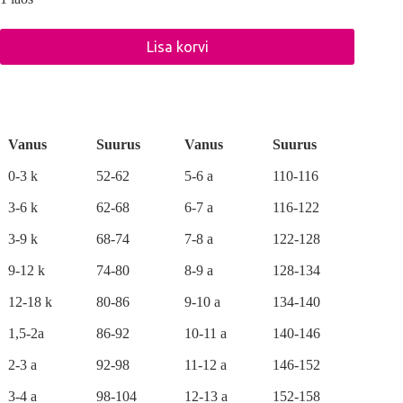
Lisa korvi
A
l
t
e
r
Vanus
Suurus
Vanus
Suurus
n
a
0-3 k
52-62
5-6 a
110-116
t
i
3-6 k
62-68
6-7 a
116-122
v
e
3-9 k
68-74
7-8 a
122-128
:
9-12 k
74-80
8-9 a
128-134
12-18 k
80-86
9-10 a
134-140
1,5-2a
86-92
10-11 a
140-146
2-3 a
92-98
11-12 a
146-152
3-4 a
98-104
12-13 a
152-158