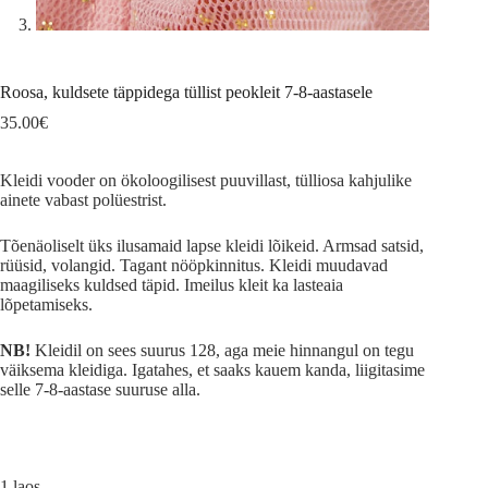
Roosa, kuldsete täppidega tüllist peokleit 7-8-aastasele
35.00
€
Kleidi vooder on ökoloogilisest puuvillast, tülliosa kahjulike
ainete vabast polüestrist.
Tõenäoliselt üks ilusamaid lapse kleidi lõikeid. Armsad satsid,
rüüsid, volangid. Tagant nööpkinnitus. Kleidi muudavad
maagiliseks kuldsed täpid. Imeilus kleit ka lasteaia
lõpetamiseks.
NB!
Kleidil on sees suurus 128, aga meie hinnangul on tegu
väiksema kleidiga. Igatahes, et saaks kauem kanda, liigitasime
selle 7-8-aastase suuruse alla.
1 laos