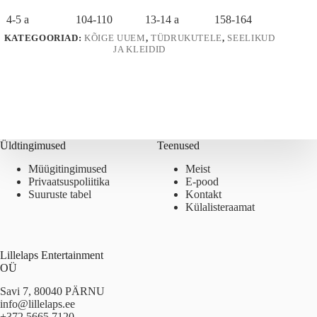
4-5 a
104-110
13-14 a
158-164
KATEGOORIAD:
KÕIGE UUEM
,
TÜDRUKUTELE
,
SEELIKUD
JA KLEIDID
Üldtingimused
Teenused
Müügitingimused
Meist
Privaatsuspoliitika
E-pood
Suuruste tabel
Kontakt
Külalisteraamat
Lillelaps Entertainment
OÜ
Savi 7, 80040 PÄRNU
info@lillelaps.ee
+372 5665 7120