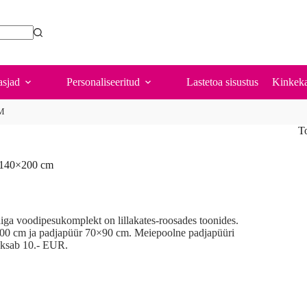
sjad
Personaliseeritud
Lastetoa sisustus
Kinkeka
M
T
t 140×200 cm
iga voodipesukomplekt on lillakates-roosades toonides.
200 cm ja padjapüür 70×90 cm. Meiepoolne padjapüüri
ksab 10.- EUR.