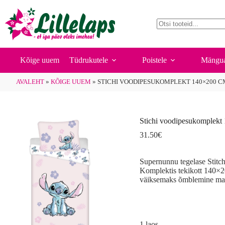
Stichi voodipesukomplekt 140×200 cm
Skip
Lisa korvi
31.50
€
1 laos
to
content
No
results
Kõige uuem
Tüdrukutele
Poistele
Mängua
AVALEHT
»
KÕIGE UUEM
»
STICHI VOODIPESUKOMPLEKT 140×200 C
Stichi voodipesukomplek
31.50
€
Supernunnu tegelase Stitch
Komplektis tekikott 140×
väiksemaks õmblemine ma
1 laos