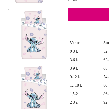
A
l
t
e
r
Vanus
Su
n
a
0-3 k
52
t
i
3-6 k
62
v
e
3-9 k
68
:
9-12 k
74
12-18 k
80
1,5-2a
86
2-3 a
92