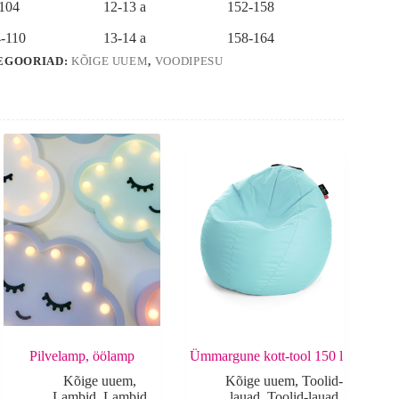
-104
12-13 a
152-158
-110
13-14 a
158-164
EGOORIAD:
KÕIGE UUEM
,
VOODIPESU
Pilvelamp, öölamp
Ümmargune kott-tool 150 l
Kõige uuem
,
Kõige uuem
,
Toolid-
Lambid
,
Lambid
lauad
,
Toolid-lauad