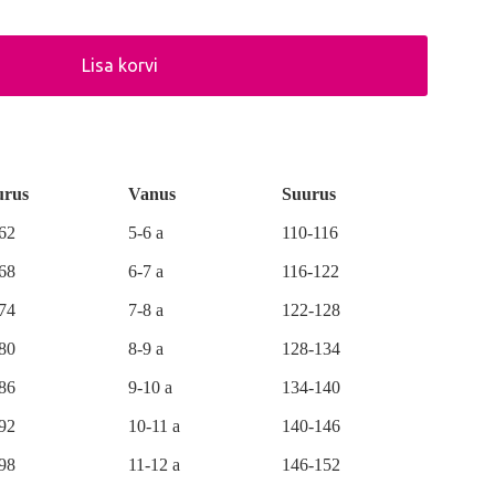
Lisa korvi
urus
Vanus
Suurus
-62
5-6 a
110-116
-68
6-7 a
116-122
-74
7-8 a
122-128
-80
8-9 a
128-134
-86
9-10 a
134-140
-92
10-11 a
140-146
-98
11-12 a
146-152