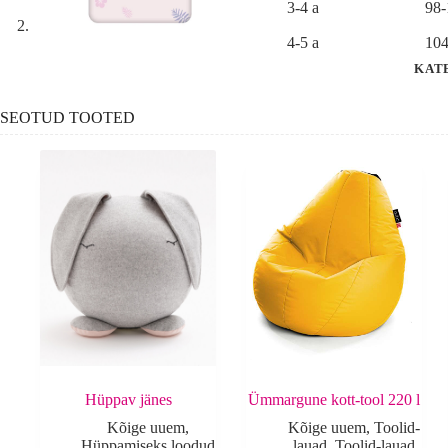
3-4 a
98
4-5 a
104
KAT
SEOTUD TOOTED
Hüppav jänes
Ümmargune kott-tool 220 l
Kõige uuem
,
Kõige uuem
,
Toolid-
Hüppamiseks loodud
lauad
,
Toolid-lauad