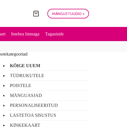
MÄNGUSTUUDIO »
Shopping
cart
art
Imehea hinnaga
Tagasiside
ootekategooriad
KÕIGE UUEM
TÜDRUKUTELE
POISTELE
MÄNGUASJAD
PERSONALISEERITUD
LASTETOA SISUSTUS
KINKEKAART