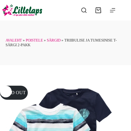
Skip
to
Shopping
content
cart
AVALEHT
»
POISTELE
»
SÄRGID
»
TRIIBULISE JA TUMESINISE T-
SÄRGI 2-PAKK
SOLD OUT