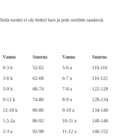
Seda toodet ei ole hetkel laos ja pole seetõttu saadaval.
A
l
t
e
r
Vanus
Suurus
Vanus
Suurus
n
a
0-3 k
52-62
5-6 a
110-116
t
i
3-6 k
62-68
6-7 a
116-122
v
e
3-9 k
68-74
7-8 a
122-128
:
9-12 k
74-80
8-9 a
128-134
12-18 k
80-86
9-10 a
134-140
1,5-2a
86-92
10-11 a
140-146
2-3 a
92-98
11-12 a
146-152