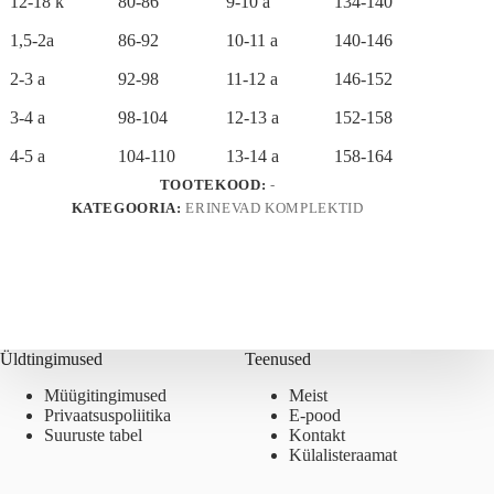
12-18 k
80-86
9-10 a
134-140
1,5-2a
86-92
10-11 a
140-146
2-3 a
92-98
11-12 a
146-152
3-4 a
98-104
12-13 a
152-158
4-5 a
104-110
13-14 a
158-164
TOOTEKOOD:
-
KATEGOORIA:
ERINEVAD KOMPLEKTID
Üldtingimused
Teenused
Müügitingimused
Meist
Privaatsuspoliitika
E-pood
Suuruste tabel
Kontakt
Külalisteraamat