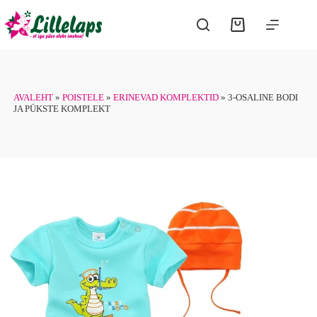
Skip
has
to
multiple
Shopping
content
variants.
cart
The
options
may
be
chosen
AVALEHT
»
POISTELE
»
ERINEVAD KOMPLEKTID
»
3-OSALINE BODI
on
JA PÜKSTE KOMPLEKT
the
product
page