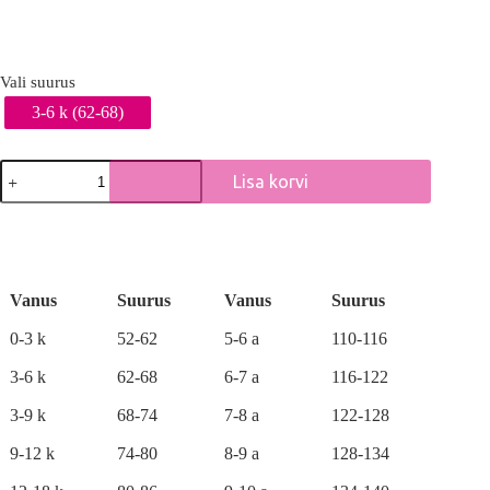
Vali suurus
3-6 k (62-68)
3-
Lisa korvi
osaline
bodi
A
ja
l
pükste
t
komplekt
e
kogus
r
Vanus
Suurus
Vanus
Suurus
n
a
0-3 k
52-62
5-6 a
110-116
t
i
3-6 k
62-68
6-7 a
116-122
v
e
3-9 k
68-74
7-8 a
122-128
:
9-12 k
74-80
8-9 a
128-134