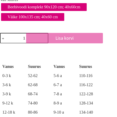
Beebivoodi komplekt 90x120 cm; 40x60cm
Väike 100x135 cm; 40x60 cm
Elevandiga
Lisa korvi
voodipesukomplekt
kogus
A
l
t
e
r
Vanus
Suurus
Vanus
Suurus
n
a
0-3 k
52-62
5-6 a
110-116
t
i
3-6 k
62-68
6-7 a
116-122
v
e
3-9 k
68-74
7-8 a
122-128
:
9-12 k
74-80
8-9 a
128-134
12-18 k
80-86
9-10 a
134-140