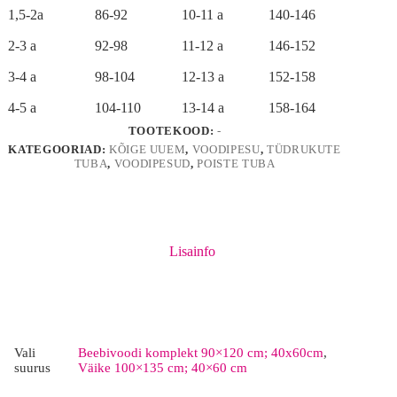
1,5-2a
86-92
10-11 a
140-146
2-3 a
92-98
11-12 a
146-152
3-4 a
98-104
12-13 a
152-158
4-5 a
104-110
13-14 a
158-164
TOOTEKOOD:
-
KATEGOORIAD:
KÕIGE UUEM
,
VOODIPESU
,
TÜDRUKUTE
TUBA
,
VOODIPESUD
,
POISTE TUBA
Lisainfo
Vali
Beebivoodi komplekt 90×120 cm; 40x60cm
,
suurus
Väike 100×135 cm; 40×60 cm