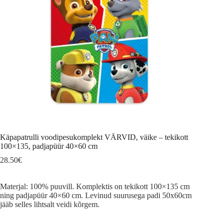
Käpapatrulli voodipesukomplekt VÄRVID, väike – tekikott
100×135, padjapüür 40×60 cm
28.50
€
Materjal: 100% puuvill. Komplektis on tekikott 100×135 cm
ning padjapüür 40×60 cm. Levinud suurusega padi 50x60cm
jääb selles lihtsalt veidi kõrgem.