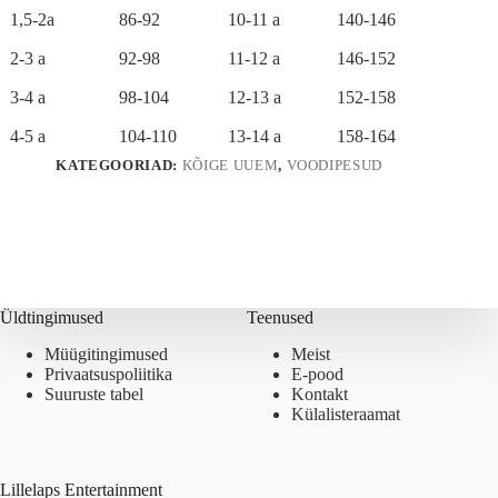
1,5-2a
86-92
10-11 a
140-146
2-3 a
92-98
11-12 a
146-152
3-4 a
98-104
12-13 a
152-158
4-5 a
104-110
13-14 a
158-164
KATEGOORIAD:
KÕIGE UUEM
,
VOODIPESUD
Üldtingimused
Teenused
Müügitingimused
Meist
Privaatsuspoliitika
E-pood
Suuruste tabel
Kontakt
Külalisteraamat
Lillelaps Entertainment