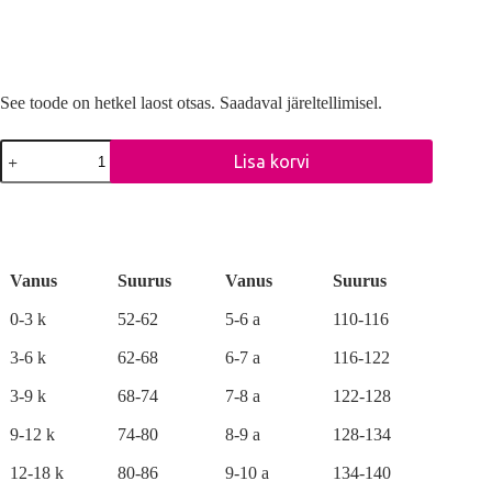
See toode on hetkel laost otsas. Saadaval järeltellimisel.
Käpapatrulli
Lisa korvi
voodipesukomplekt
VÄRVID,
A
väike
l
-
t
tekikott
e
100x135,
r
padjapüür
Vanus
Suurus
Vanus
Suurus
n
40x60
a
cm
0-3 k
52-62
5-6 a
110-116
t
kogus
i
3-6 k
62-68
6-7 a
116-122
v
e
3-9 k
68-74
7-8 a
122-128
:
9-12 k
74-80
8-9 a
128-134
12-18 k
80-86
9-10 a
134-140