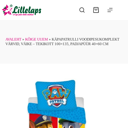
Skip
to
Shopping
content
cart
AVALEHT
»
KÕIGE UUEM
»
KÄPAPATRULLI VOODIPESUKOMPLEKT
VÄRVID, VÄIKE – TEKIKOTT 100×135, PADJAPÜÜR 40×60 CM