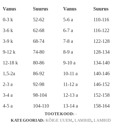
e
r
Vanus
Suurus
Vanus
Suurus
n
a
0-3 k
52-62
5-6 a
110-116
t
i
3-6 k
62-68
6-7 a
116-122
v
e
3-9 k
68-74
7-8 a
122-128
:
9-12 k
74-80
8-9 a
128-134
12-18 k
80-86
9-10 a
134-140
1,5-2a
86-92
10-11 a
140-146
2-3 a
92-98
11-12 a
146-152
3-4 a
98-104
12-13 a
152-158
4-5 a
104-110
13-14 a
158-164
TOOTEKOOD:
-
KATEGOORIAD:
KÕIGE UUEM
,
LAMBID
,
LAMBID