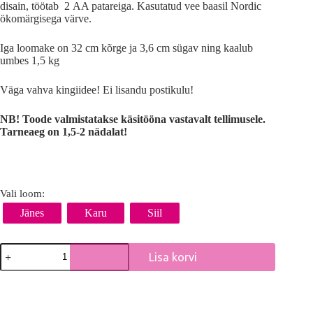
disain, töötab 2 AA patareiga. Kasutatud vee baasil Nordic
ökomärgisega värve.
Iga loomake on 32 cm kõrge ja 3,6 cm sügav ning kaalub
umbes 1,5 kg
Väga vahva kingiidee! Ei lisandu postikulu!
NB! Toode valmistatakse käsitööna vastavalt tellimusele.
Tarneaeg on 1,5-2 nädalat!
Vali loom:
Jänes
Karu
Siil
Nunnu
Lisa korvi
metsa
loomakese
A
lamp
l
kogus
t