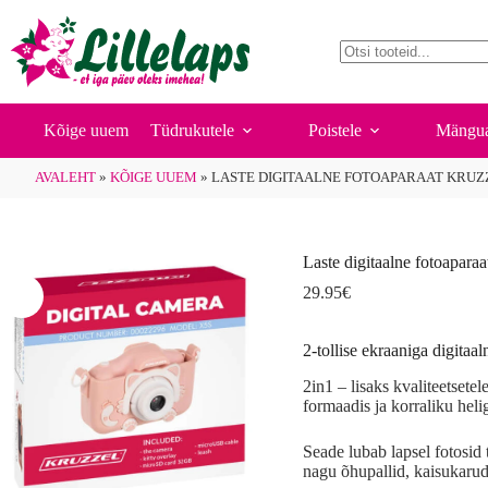
Laste
Laste digitaalne fotoaparaat Kruzzel
Skip
Vali
digitaalne
Th
29.95
€
to
fotoaparaat
pr
content
Kruzzel
ha
No
kogus
mul
results
var
Th
Kõige uuem
Tüdrukutele
Poistele
Mängua
opt
ma
AVALEHT
»
KÕIGE UUEM
»
LASTE DIGITAALNE FOTOAPARAAT KRUZ
be
ch
on
the
pr
Laste digitaalne fotoapara
pa
29.95
€
2-tollise ekraaniga digita
2in1 – lisaks kvaliteetsete
formaadis ja korraliku heli
Seade lubab lapsel fotosid 
nagu õhupallid, kaisukarud