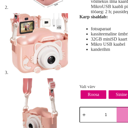
võimekus ilma kaard
MikroUSB kaabli pik
tööaeg: 2 h; pausid
Karp sisaldab:
fotoaparaat
kassiteemaline ümbr
32GB miniSD kaart
Mikro USB kaabel
kanderihm
Vali värv
Roosa
Sinine
Laste
digitaalne
fotoaparaat
Kruzzel
A