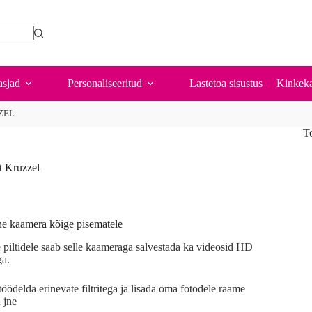
is
oduct
s
tiple
iants.
e
sjad
Personaliseeritud
Lastetoa sisustus
Kinkeka
ions
y
ZEL
osen
T
oduct
at Kruzzel
ge
alne kaamera kõige pisematele
le piltidele saab selle kaameraga salvestada ka videosid HD
ga.
töödelda erinevate filtritega ja lisada oma fotodele raame
 jne