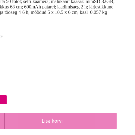
ita 50 fotot; selfi-kaamera; mälukaart kaasas: miniSD 32GB;
kus 68 cm; 600mAh patarei; laadimisaeg 2 h; järjestikkune
ega tööaeg 4-6 h, mõõdud 5 x 10.5 x 6 cm, kaal 0.057 kg
is
Lisa korvi