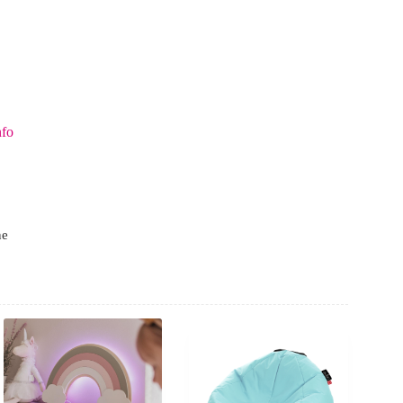
nfo
ne