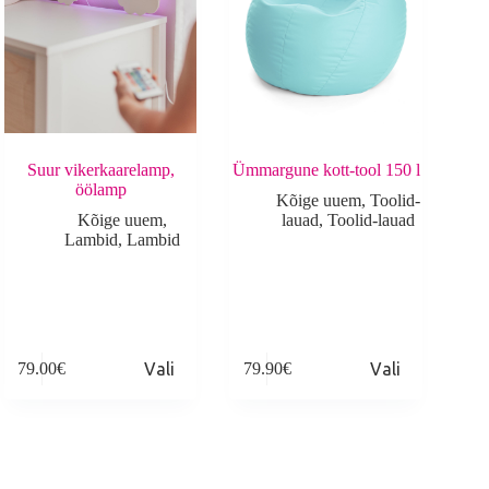
Suur vikerkaarelamp,
Ümmargune kott-tool 150 l
öölamp
Kõige uuem
,
Toolid-
Kõige uuem
,
lauad
,
Toolid-lauad
Lambid
,
Lambid
his
This
79.00
€
Vali
79.90
€
Vali
roduct
product
as
has
ultiple
multiple
ariants.
variants.
he
The
ptions
options