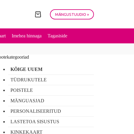
MÄNGUSTUUDIO »
Shopping
cart
art
Imehea hinnaga
Tagasiside
ootekategooriad
KÕIGE UUEM
TÜDRUKUTELE
POISTELE
MÄNGUASJAD
PERSONALISEERITUD
LASTETOA SISUSTUS
KINKEKAART