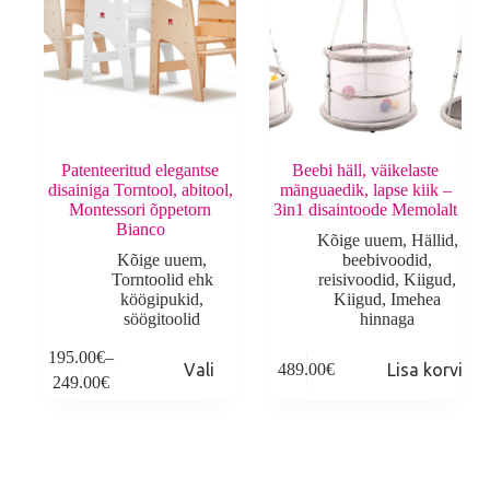
Patenteeritud elegantse
Beebi häll, väikelaste
disainiga Torntool, abitool,
mänguaedik, lapse kiik –
Montessori õppetorn
3in1 disaintoode Memolalt
Bianco
Kõige uuem
,
Hällid,
Kõige uuem
,
beebivoodid,
Torntoolid ehk
reisivoodid
,
Kiigud
,
köögipukid,
Kiigud
,
Imehea
söögitoolid
hinnaga
This
T
195.00
€
–
Vali
489.00
€
Lisa korvi
product
p
Price
249.00
€
has
h
range:
multiple
m
195.00€
variants.
v
through
The
T
249.00€
options
o