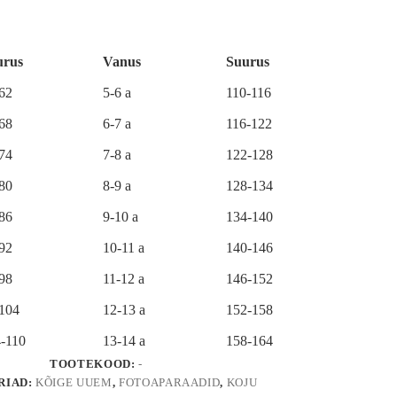
urus
Vanus
Suurus
-62
5-6 a
110-116
-68
6-7 a
116-122
-74
7-8 a
122-128
-80
8-9 a
128-134
-86
9-10 a
134-140
-92
10-11 a
140-146
-98
11-12 a
146-152
-104
12-13 a
152-158
-110
13-14 a
158-164
TOOTEKOOD:
-
RIAD:
KÕIGE UUEM
,
FOTOAPARAADID
,
KOJU