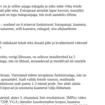
on ju sellise asjaga mängida ja miks mitte võtta reisile
said pilte teha. Fotoapraat arendab lapse loovust, kunstilist
dlasti on tegu mänguasjaga, mis toob aastateks rõõmu.
– seadmel on 6 erinevat funktsiooni: fotoaparaat, kaamera,
lvaatamine, selfi-kaamera, mängud, sisu allalaadimise
mälukaart lubab teha ilusaid pilte ja kvaliteetseid videosid
a.
oleks veelgi lõbusam, on sellesse installeeritud ka 5
gu, mis on lihtsad, arusaadavad ja meeldivad nii suurtele
 ekraan. Varustatud mitme tavapärase funktsiooniga, mis on
 aparaatidel. Saab valida fotode suurust, seadistada
ktsiooni saab panna 1-3 minuti peale. See aitab säästa
d kipuvad ju unustama kaamerat välja lülitamast.
terjal; alates 3. eluaastast; foto resolutsioon: 3MPix; video
, 720P, VGA; täiendav kassiteemaline korpus; kaamera