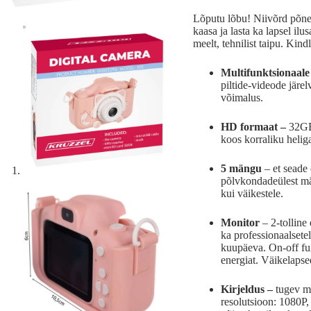
Lõputu lõbu! Niivõrd põnev 
kaasa ja lasta ka lapsel ilu
meelt, tehnilist taipu. Kin
Multifunktsionaale
piltide-videode järe
võimalus.
HD formaat –
32GB 
koos korraliku helig
5 mängu
– et seade 
põlvkondadeülest män
kui väikestele.
Monitor
– 2-tolline
ka professionaalsetel
kuupäeva. On-off fun
energiat. Väikelapse
Kirjeldus –
tugev ma
resolutsioon: 1080P