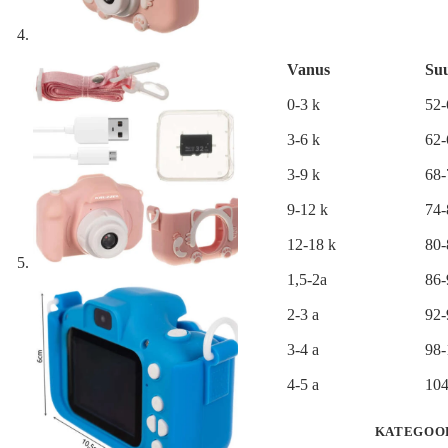
kogus
l
t
e
r
Vanus
Su
n
a
0-3 k
52
t
i
3-6 k
62
v
e
3-9 k
68
:
9-12 k
74
12-18 k
80
1,5-2a
86
2-3 a
92
3-4 a
98
4-5 a
104
KATEGOO