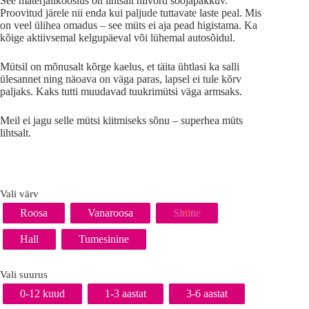
See materjalikooslus on lihtsalt niivõrd soojapakkuv.
Proovitud järele nii enda kui paljude tuttavate laste peal. Mis
on veel ülihea omadus – see müts ei aja pead higistama. Ka
kõige aktiivsemal kelgupäeval või lühemal autosõidul.
Mütsil on mõnusalt kõrge kaelus, et täita ühtlasi ka salli
ülesannet ning näoava on väga paras, lapsel ei tule kõrv
paljaks. Kaks tutti muudavad tuukrimütsi väga armsaks.
Meil ei jagu selle mütsi kiitmiseks sõnu – superhea müts
lihtsalt.
Vali värv
Roosa
Vanaroosa
Sinine
Hall
Tumesinine
Vali suurus
0-12 kuud
1-3 aastat
3-6 aastat