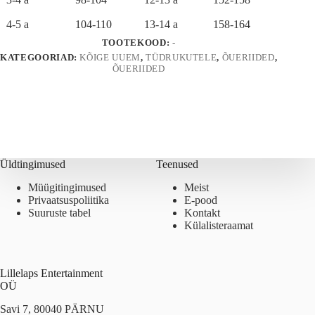
4-5 a
104-110
13-14 a
158-164
TOOTEKOOD:
-
KATEGOORIAD:
KÕIGE UUEM
,
TÜDRUKUTELE
,
ÕUERIIDED
,
ÕUERIIDED
Üldtingimused
Teenused
Müügitingimused
Meist
Privaatsuspoliitika
E-pood
Suuruste tabel
Kontakt
Külalisteraamat
Lillelaps Entertainment
OÜ
Savi 7, 80040 PÄRNU