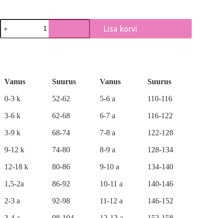
Luksuslik
Lisa korvi
meriino-
villast
A
ja
l
kašmiirist
t
tuukrimüts
e
talveks
r
kogus
Vanus
Suurus
Vanus
Suurus
n
a
0-3 k
52-62
5-6 a
110-116
t
i
3-6 k
62-68
6-7 a
116-122
v
e
3-9 k
68-74
7-8 a
122-128
:
9-12 k
74-80
8-9 a
128-134
12-18 k
80-86
9-10 a
134-140
1,5-2a
86-92
10-11 a
140-146
2-3 a
92-98
11-12 a
146-152
3-4 a
98-104
12-13 a
152-158