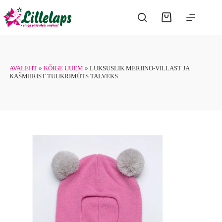
Skip
has
to
multiple
Shopping
content
variants.
cart
The
options
may
be
chosen
AVALEHT
»
KÕIGE UUEM
»
LUKSUSLIK MERIINO-VILLAST JA
on
KAŠMIIRIST TUUKRIMÜTS TALVEKS
the
product
page