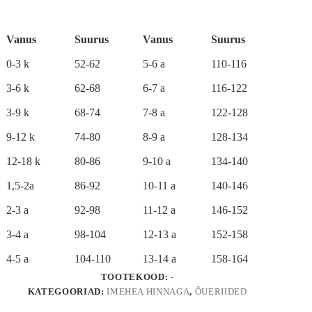
pallimustriga
t
talvekombe
e
kogus
r
Vanus
Suurus
Vanus
Suurus
n
a
0-3 k
52-62
5-6 a
110-116
t
i
3-6 k
62-68
6-7 a
116-122
v
e
3-9 k
68-74
7-8 a
122-128
:
9-12 k
74-80
8-9 a
128-134
12-18 k
80-86
9-10 a
134-140
1,5-2a
86-92
10-11 a
140-146
2-3 a
92-98
11-12 a
146-152
3-4 a
98-104
12-13 a
152-158
4-5 a
104-110
13-14 a
158-164
TOOTEKOOD:
-
KATEGOORIAD:
IMEHEA HINNAGA
,
ÕUERIIDED