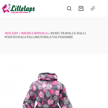
Skip
has
to
multiple
Shopping
content
variants.
cart
The
options
may
be
chosen
AVALEHT
»
IMEHEA HINNAGA
»
REMU TRAVALLE HALLI
on
PÜKSTEOSAGA PALLIMUSTRIGA TALVEKOMBE
the
product
page