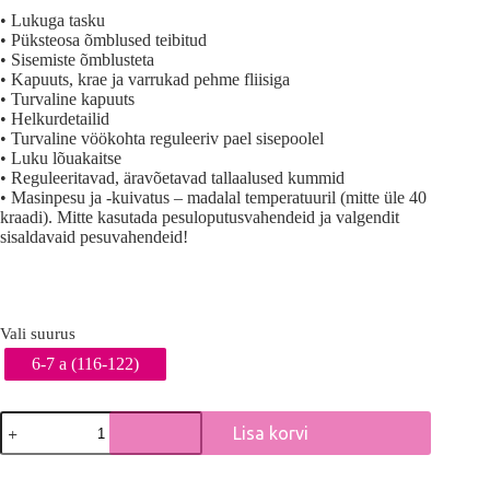
• Lukuga tasku
• Püksteosa õmblused teibitud
• Sisemiste õmblusteta
• Kapuuts, krae ja varrukad pehme fliisiga
• Turvaline kapuuts
• Helkurdetailid
• Turvaline vöökohta reguleeriv pael sisepoolel
• Luku lõuakaitse
• Reguleeritavad, äravõetavad tallaalused kummid
• Masinpesu ja -kuivatus – madalal temperatuuril (mitte üle 40
kraadi). Mitte kasutada pesuloputusvahendeid ja valgendit
sisaldavaid pesuvahendeid!
Vali suurus
6-7 a (116-122)
Remu
Lisa korvi
Travalle
halli
A
püksteosaga
l