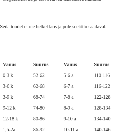
Seda toodet ei ole hetkel laos ja pole seetõttu saadaval.
A
l
t
e
r
Vanus
Suurus
Vanus
Suurus
n
a
0-3 k
52-62
5-6 a
110-116
t
i
3-6 k
62-68
6-7 a
116-122
v
e
3-9 k
68-74
7-8 a
122-128
:
9-12 k
74-80
8-9 a
128-134
12-18 k
80-86
9-10 a
134-140
1,5-2a
86-92
10-11 a
140-146