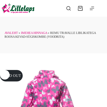
Skip
to
Shopping
content
cart
AVALEHT
»
IMEHEA HINNAGA
»
REMU TRAVALLE LIBLIKATEGA
ROOSA KEVAD-SÜGISKOMBE (VOODRITA)
SOLD OUT