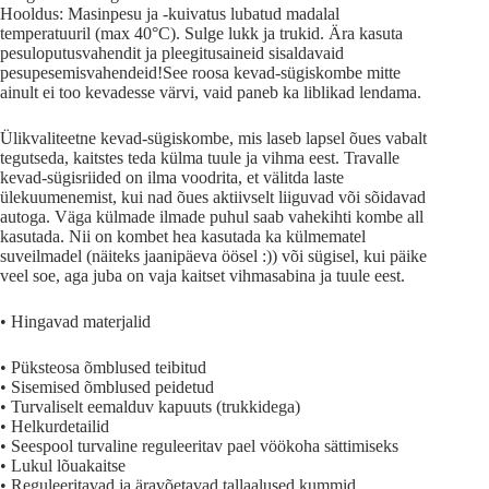
Hooldus: Masinpesu ja -kuivatus lubatud madalal
temperatuuril (max 40°C). Sulge lukk ja trukid. Ära kasuta
pesuloputusvahendit ja pleegitusaineid sisaldavaid
pesupesemisvahendeid!See roosa kevad-sügiskombe mitte
ainult ei too kevadesse värvi, vaid paneb ka liblikad lendama.
Ülikvaliteetne kevad-sügiskombe, mis laseb lapsel õues vabalt
tegutseda, kaitstes teda külma tuule ja vihma eest. Travalle
kevad-sügisriided on ilma voodrita, et välitda laste
ülekuumenemist, kui nad õues aktiivselt liiguvad või sõidavad
autoga. Väga külmade ilmade puhul saab vahekihti kombe all
kasutada. Nii on kombet hea kasutada ka külmematel
suveilmadel (näiteks jaanipäeva öösel :)) või sügisel, kui päike
veel soe, aga juba on vaja kaitset vihmasabina ja tuule eest.
• Hingavad materjalid
• Püksteosa õmblused teibitud
• Sisemised õmblused peidetud
• Turvaliselt eemalduv kapuuts (trukkidega)
• Helkurdetailid
• Seespool turvaline reguleeritav pael vöökoha sättimiseks
• Lukul lõuakaitse
• Reguleeritavad ja äravõetavad tallaalused kummid