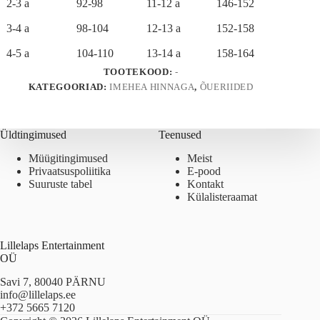
2-3 a
92-98
11-12 a
146-152
3-4 a
98-104
12-13 a
152-158
4-5 a
104-110
13-14 a
158-164
TOOTEKOOD:
-
KATEGOORIAD:
IMEHEA HINNAGA
,
ÕUERIIDED
Üldtingimused
Teenused
Müügitingimused
Meist
Privaatsuspoliitika
E-pood
Suuruste tabel
Kontakt
Külalisteraamat
Lillelaps Entertainment
OÜ
Savi 7, 80040 PÄRNU
info@lillelaps.ee
+372 5665 7120