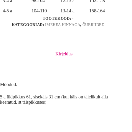
3-4 a
98-104
12-13 a
152-158
4-5 a
104-110
13-14 a
158-164
TOOTEKOOD:
-
KATEGOORIAD:
IMEHEA HINNAGA
,
ÕUERIIDED
Kirjeldus
Mõõdud:
5 a üldpikkus 61, sisekäis 31 cm (kui käis on täielikult alla
keeratud, st täispikkuses)