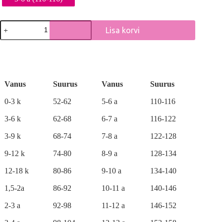
Täpilise
Lisa korvi
voodriga
punane
A
kevadmantel,
l
trentšmantel,
t
kevad-
e
sügismantel
r
kogus
Vanus
Suurus
Vanus
Suurus
n
a
0-3 k
52-62
5-6 a
110-116
t
i
3-6 k
62-68
6-7 a
116-122
v
e
3-9 k
68-74
7-8 a
122-128
:
9-12 k
74-80
8-9 a
128-134
12-18 k
80-86
9-10 a
134-140
1,5-2a
86-92
10-11 a
140-146
2-3 a
92-98
11-12 a
146-152