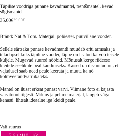
Täpilise voodriga punane kevadmantel, trentšmantel, kevad-
sügismantel
35.00
€
39.00
€
Algne
Current
hind
price
oli:
is:
Bränd: Nat & Tom. Materjal: polüester, puuvillane vooder.
39.00€.
35.00€.
Sellele särtsaka punase kevadmantli muudab eriti armsaks ja
tütarlapselikuks täpiline vooder, täppe on lisatud ka vöö teisele
küljele. Mugavad suured nööbid. Mõnusalt kerge riideese
kleitide-seelikute peal kandmiseks. Käised on disainitud nii, et
vajadusel saab need peale keerata ja muuta ka nö
kolmveerandvarrukateks.
Mantel on ilusat erksat punast värvi. Viimane foto ei kajasta
värvitooni õigesti. Mõnus ja pehme materjal, langeb väga
kenasti, lihtsalt ideaalne iga kleidi peale.
Vali suurus
5-6 a (110-116)