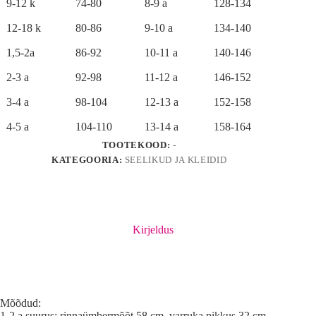
9-12 k
74-80
8-9 a
128-134
12-18 k
80-86
9-10 a
134-140
1,5-2a
86-92
10-11 a
140-146
2-3 a
92-98
11-12 a
146-152
3-4 a
98-104
12-13 a
152-158
4-5 a
104-110
13-14 a
158-164
TOOTEKOOD:
-
KATEGOORIA:
SEELIKUD JA KLEIDID
Kirjeldus
Mõõdud:
1-2 a suurus: rinnaümbermõõt 58 cm, varruka pikkus 32 cm,