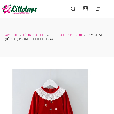
Skip
has
to
multiple
Shopping
content
variants.
cart
The
options
may
be
chosen
AVALEHT
»
TÜDRUKUTELE
»
SEELIKUD JA KLEIDID
»
SAMETINE
on
(JÕULU-) PEOKLEIT LILLEDEGA
the
product
page