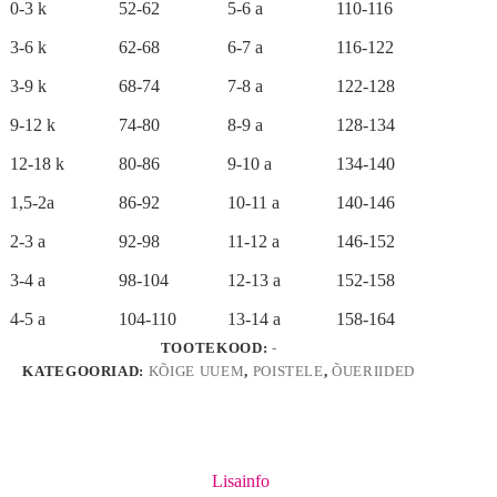
a
0-3 k
52-62
5-6 a
110-116
t
i
3-6 k
62-68
6-7 a
116-122
v
e
3-9 k
68-74
7-8 a
122-128
:
9-12 k
74-80
8-9 a
128-134
12-18 k
80-86
9-10 a
134-140
1,5-2a
86-92
10-11 a
140-146
2-3 a
92-98
11-12 a
146-152
3-4 a
98-104
12-13 a
152-158
4-5 a
104-110
13-14 a
158-164
TOOTEKOOD:
-
KATEGOORIAD:
KÕIGE UUEM
,
POISTELE
,
ÕUERIIDED
Lisainfo