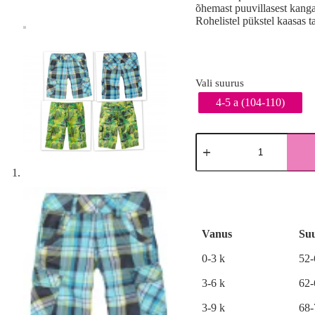
õhemast puuvillasest kang
Rohelistel pükstel kaasas 
Vali suurus
4-5 a (104-110)
Suviste
lühikeste
pükste
2-
A
pakk
l
kogus
t
e
r
Vanus
Su
n
a
0-3 k
52
t
i
3-6 k
62
v
e
3-9 k
68