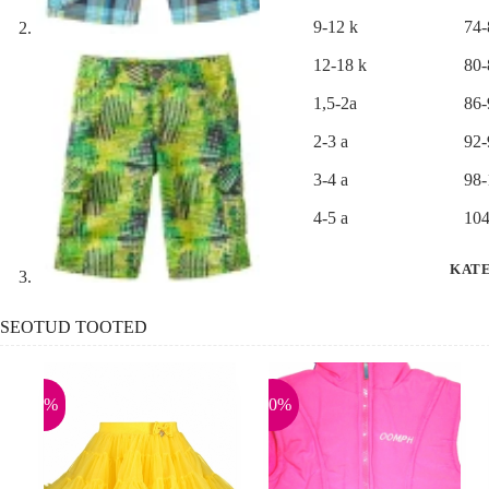
:
9-12 k
74
12-18 k
80
1,5-2a
86
2-3 a
92
3-4 a
98
4-5 a
104
KAT
SEOTUD TOOTED
-9%
-50%
-