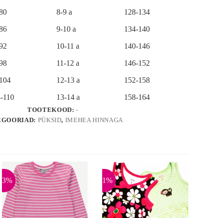
-80
8-9 a
128-134
-86
9-10 a
134-140
-92
10-11 a
140-146
-98
11-12 a
146-152
-104
12-13 a
152-158
-110
13-14 a
158-164
TOOTEKOOD:
-
EGOORIAD:
PÜKSID
,
IMEHEA HINNAGA
33%
-51%