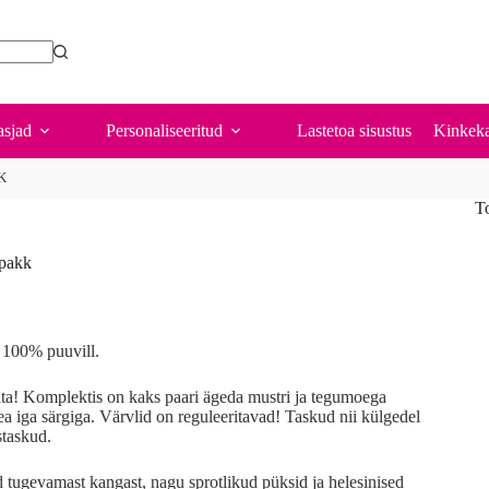
sjad
Personaliseeritud
Lastetoa sisustus
Kinkeka
K
T
-pakk
: 100% puuvill.
ata! Komplektis on kaks paari ägeda mustri ja tegumoega
ea iga särgiga. Värvlid on reguleeritavad! Taskud nii külgedel
staskud.
 tugevamast kangast, nagu sprotlikud püksid ja helesinised