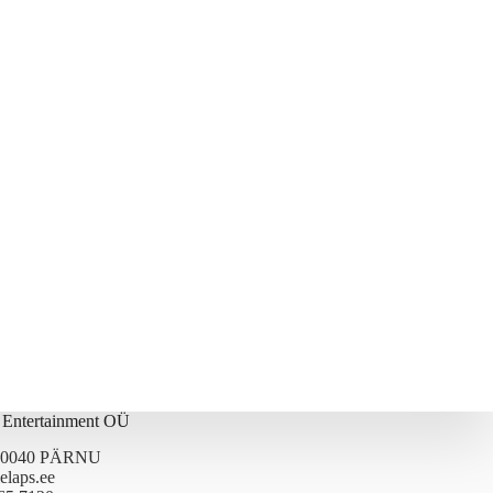
s Entertainment OÜ
 80040 PÄRNU
elaps.ee