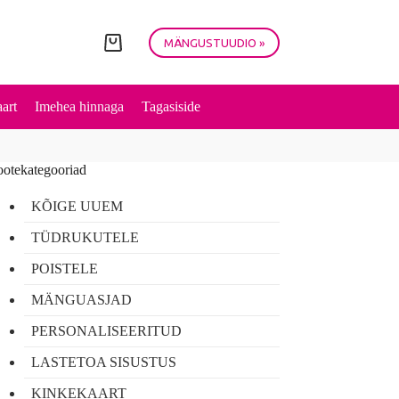
MÄNGUSTUUDIO »
Shopping
cart
art
Imehea hinnaga
Tagasiside
ootekategooriad
KÕIGE UUEM
TÜDRUKUTELE
POISTELE
MÄNGUASJAD
PERSONALISEERITUD
LASTETOA SISUSTUS
KINKEKAART