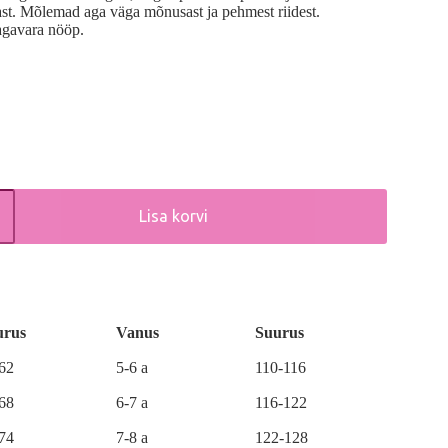
ast. Mõlemad aga väga mõnusast ja pehmest riidest.
tagavara nööp.
Lisa korvi
urus
Vanus
Suurus
-62
5-6 a
110-116
-68
6-7 a
116-122
-74
7-8 a
122-128