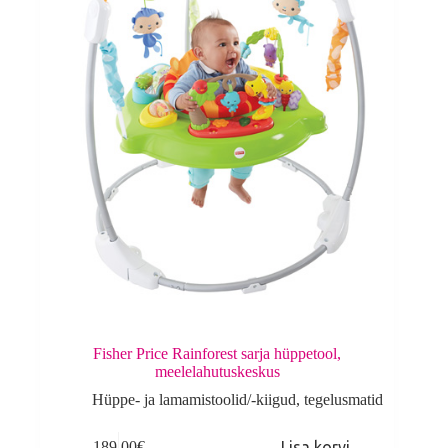
Fisher Price Rainforest sarja hüppetool,
meelelahutuskeskus
Hüppe- ja lamamistoolid/-kiigud, tegelusmatid
189.00
€
Lisa korvi