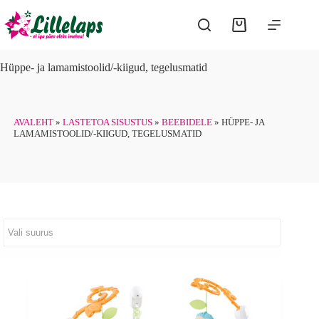
Skip
to
Shopping
content
cart
Hüppe- ja lamamistoolid/-kiigud, tegelusmatid
AVALEHT
»
LASTETOA SISUSTUS
»
BEEBIDELE
»
HÜPPE- JA
LAMAMISTOOLID/-KIIGUD, TEGELUSMATID