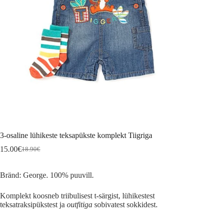
3-osaline lühikeste teksapükste komplekt Tiigriga
15.00
€
18.90
€
Algne
Current
hind
price
oli:
is:
Bränd: George. 100% puuvill.
18.90€.
15.00€.
Komplekt koosneb triibulisest t-särgist, lühikestest
teksatraksipükstest ja
outfitiga
sobivatest sokkidest.