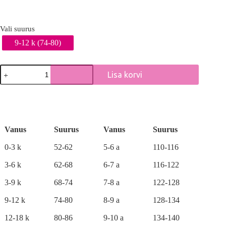
Vali suurus
9-12 k (74-80)
3-
Lisa korvi
osaline
lühikeste
A
teksapükste
l
komplekt
t
Tiigriga
e
kogus
r
Vanus
Suurus
Vanus
Suurus
n
a
0-3 k
52-62
5-6 a
110-116
t
i
3-6 k
62-68
6-7 a
116-122
v
e
3-9 k
68-74
7-8 a
122-128
:
9-12 k
74-80
8-9 a
128-134
12-18 k
80-86
9-10 a
134-140