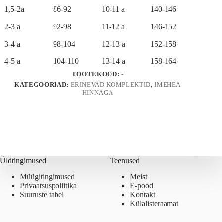
1,5-2a
86-92
10-11 a
140-146
2-3 a
92-98
11-12 a
146-152
3-4 a
98-104
12-13 a
152-158
4-5 a
104-110
13-14 a
158-164
TOOTEKOOD:
-
KATEGOORIAD:
ERINEVAD KOMPLEKTID
,
IMEHEA
HINNAGA
Üldtingimused
Teenused
Müügitingimused
Meist
Privaatsuspoliitika
E-pood
Suuruste tabel
Kontakt
Külalisteraamat