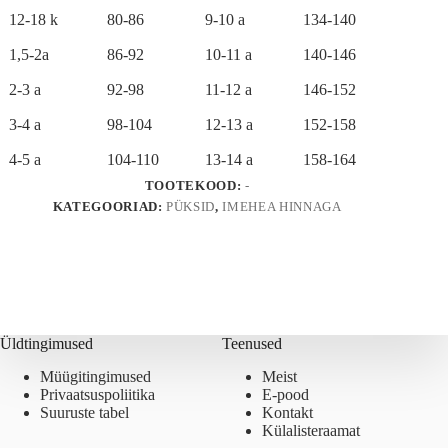
12-18 k
80-86
9-10 a
134-140
1,5-2a
86-92
10-11 a
140-146
2-3 a
92-98
11-12 a
146-152
3-4 a
98-104
12-13 a
152-158
4-5 a
104-110
13-14 a
158-164
TOOTEKOOD:
-
KATEGOORIAD:
PÜKSID
,
IMEHEA HINNAGA
Üldtingimused
Teenused
Müügitingimused
Meist
Privaatsuspoliitika
E-pood
Suuruste tabel
Kontakt
Külalisteraamat