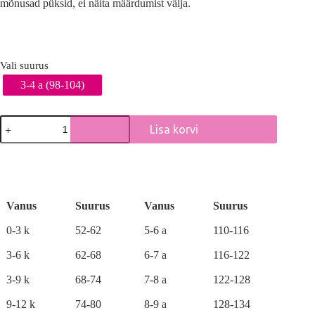
mõnusad püksid, ei näita määrdumist välja.
Vali suurus
3-4 a (98-104)
Autode
Lisa korvi
multifilmi
lühikesed
A
teksapüksid
l
kogus
t
e
r
Vanus
Suurus
Vanus
Suurus
n
a
0-3 k
52-62
5-6 a
110-116
t
i
3-6 k
62-68
6-7 a
116-122
v
e
3-9 k
68-74
7-8 a
122-128
:
9-12 k
74-80
8-9 a
128-134