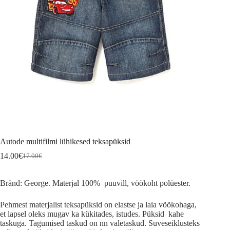
Autode multifilmi lühikesed teksapüksid
14.00
€
17.00
€
Algne
Current
hind
price
oli:
is:
Bränd: George. Materjal 100% puuvill, vöökoht polüester.
17.00€.
14.00€.
Pehmest materjalist teksapüksid on elastse ja laia vöökohaga,
et lapsel oleks mugav ka kükitades, istudes. Püksid kahe
taskuga. Tagumised taskud on nn valetaskud. Suveseiklusteks