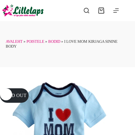
Skip
to
Shopping
content
cart
AVALEHT
»
POISTELE
»
BODID
»
I LOVE MOM KIRJAGA SININE
BODY
SOLD OUT