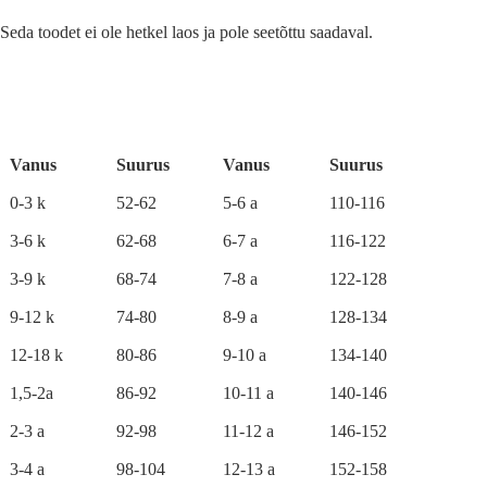
Seda toodet ei ole hetkel laos ja pole seetõttu saadaval.
A
l
t
e
r
Vanus
Suurus
Vanus
Suurus
n
a
0-3 k
52-62
5-6 a
110-116
t
i
3-6 k
62-68
6-7 a
116-122
v
e
3-9 k
68-74
7-8 a
122-128
:
9-12 k
74-80
8-9 a
128-134
12-18 k
80-86
9-10 a
134-140
1,5-2a
86-92
10-11 a
140-146
2-3 a
92-98
11-12 a
146-152
3-4 a
98-104
12-13 a
152-158