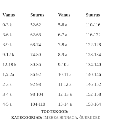
t
roosade
e
pükste
r
talvekomplekt
Vanus
Suurus
Vanus
Suurus
n
kogus
a
0-3 k
52-62
5-6 a
110-116
t
i
3-6 k
62-68
6-7 a
116-122
v
e
3-9 k
68-74
7-8 a
122-128
:
9-12 k
74-80
8-9 a
128-134
12-18 k
80-86
9-10 a
134-140
1,5-2a
86-92
10-11 a
140-146
2-3 a
92-98
11-12 a
146-152
3-4 a
98-104
12-13 a
152-158
4-5 a
104-110
13-14 a
158-164
TOOTEKOOD:
-
KATEGOORIAD:
IMEHEA HINNAGA
,
ÕUERIIDED