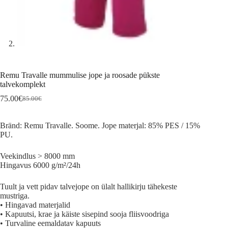
Remu Travalle mummulise jope ja roosade pükste
talvekomplekt
75.00
€
85.00
€
Algne
Current
hind
price
oli:
is:
Bränd: Remu Travalle. Soome. Jope materjal: 85% PES / 15%
85.00€.
75.00€.
PU.
Veekindlus > 8000 mm
Hingavus 6000 g/m²/24h
Tuult ja vett pidav talvejope on ülalt hallikirju tähekeste
mustriga.
• Hingavad materjalid
• Kapuutsi, krae ja käiste sisepind sooja fliisvoodriga
• Turvaline eemaldatav kapuuts