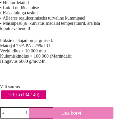
• Helkurdetailid
• Lukul on lõuakaitse
• Kaks lukuga taskut
• Allääres reguleerimiseks turvaline kummipael
• Masinpesu ja -kuivatus madalal temperatuuril, ära lisa
loputusvahendit!
Pükste näitajad on järgmised:
Materjal 75% PA / 25% PU
Veekindlus > 10 000 mm
Kulumiskindlus > 100 000 (Martindale)
Hingavus 6000 g/m²/24h
Vali suurus
9-10 a (134-140)
Remu
Lisa korvi
Travalle
mummulise
A
jope
l
ja