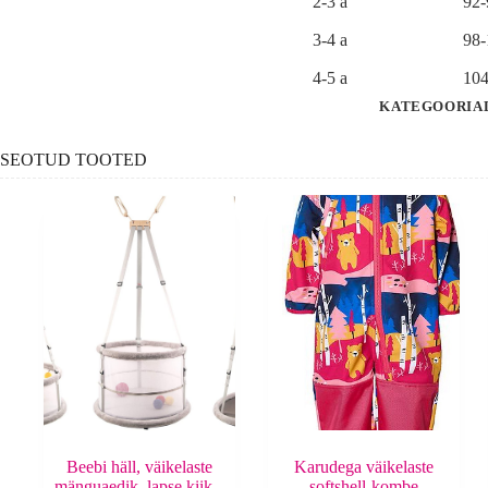
2-3 a
92
3-4 a
98
4-5 a
104
KATEGOORIA
SEOTUD TOOTED
Beebi häll, väikelaste
Karudega väikelaste
mänguaedik, lapse kiik –
softshell-kombe