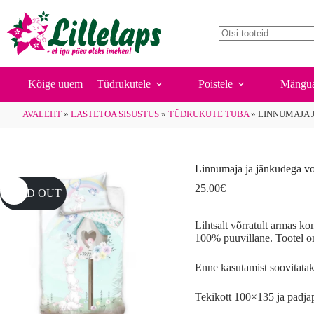
Skip
to
content
No
results
Kõige uuem
Tüdrukutele
Poistele
Mängua
AVALEHT
»
LASTETOA SISUSTUS
»
TÜDRUKUTE TUBA
»
LINNUMAJA 
Linnumaja ja jänkudega v
25.00
€
SOLD OUT
Lihtsalt võrratult armas ko
100% puuvillane. Tootel on
Enne kasutamist soovitataks
Tekikott 100×135 ja padj