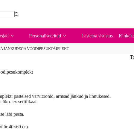
sjad
Personaliseeritud
Lastetoa sisustus
Kinkeka
JA JÄNKUDEGA VOODIPESUKOMPLEKT
T
oodipesukomplekt
mplekt: pastelsed värvitoonid, armsad jänkud ja linnukesed.
 öko-tex sertifikaat.
e läbi pesta.
apüür 40×60 cm.