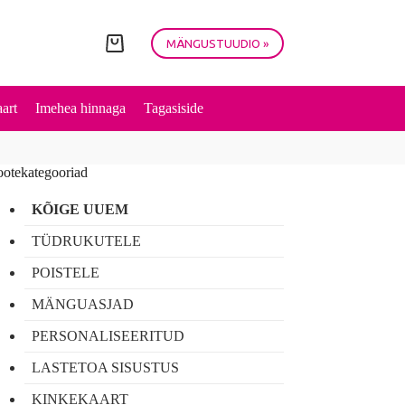
MÄNGUSTUUDIO »
Shopping
cart
art
Imehea hinnaga
Tagasiside
ootekategooriad
KÕIGE UUEM
TÜDRUKUTELE
POISTELE
MÄNGUASJAD
PERSONALISEERITUD
LASTETOA SISUSTUS
KINKEKAART