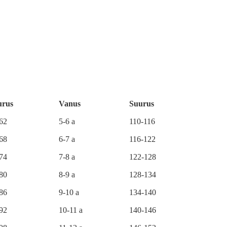
urus
Vanus
Suurus
-62
5-6 a
110-116
-68
6-7 a
116-122
-74
7-8 a
122-128
-80
8-9 a
128-134
-86
9-10 a
134-140
-92
10-11 a
140-146