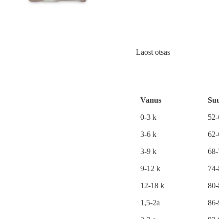
Laost otsas
Vanus
Su
0-3 k
52
3-6 k
62
3-9 k
68
9-12 k
74
12-18 k
80
1,5-2a
86