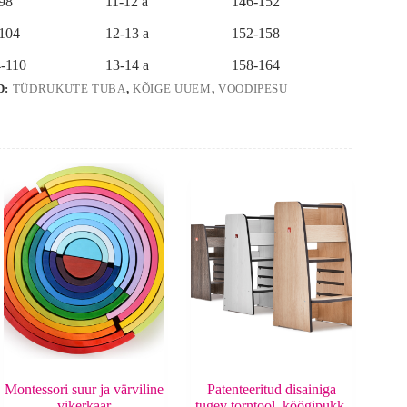
-98
11-12 a
146-152
-104
12-13 a
152-158
-110
13-14 a
158-164
D:
TÜDRUKUTE TUBA
,
KÕIGE UUEM
,
VOODIPESU
Montessori suur ja värviline
Patenteeritud disainiga
vikerkaar
tugev torntool, köögipukk,