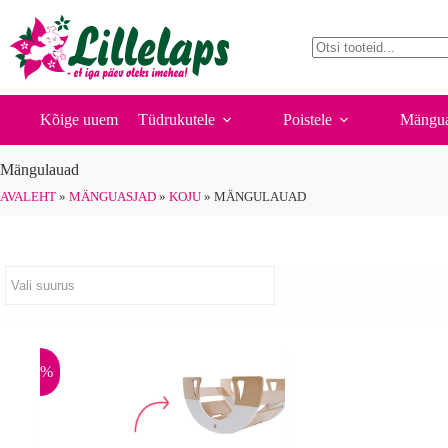
Skip
to
content
No
results
Kõige uuem
Tüdrukutele
Poistele
Mängua
Mängulauad
AVALEHT
»
MÄNGUASJAD
»
KOJU
»
MÄNGULAUAD
-4%