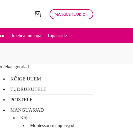
MÄNGUSTUUDIO »
Shopping
cart
art
Imehea hinnaga
Tagasiside
ootekategooriad
KÕIGE UUEM
TÜDRUKUTELE
POISTELE
MÄNGUASJAD
Koju
Montessori mänguasjad