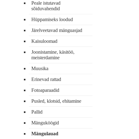
Peale istutavad
sõiduvahendid
Hüppamiseks loodud
Järelveetavad mänguasjad
Kaisuloomad
Joonistamine, käsitöö,
meisterdamine
Muusika
Erinevad rattad
Fotoaparaadid
Pusled, klotsid, ehitamine
Pallid
Mänguköögid
Mängulauad