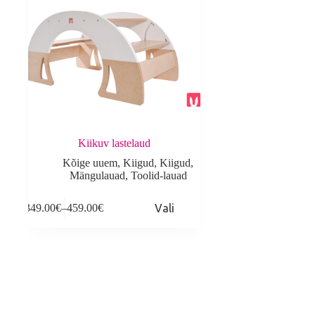
Kiikuv lastelaud
Kõige uuem
,
Kiigud
,
Kiigud
,
Mängulauad
,
Toolid-lauad
This
349.00
€
–
459.00
€
Vali
product
Price
has
range:
multiple
349.00€
variants.
through
The
459.00€
options
may
be
chosen