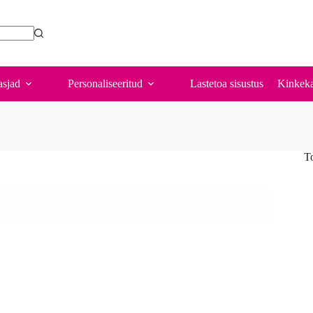
sjad
Personaliseeritud
Lastetoa sisustus
Kinkeka
T