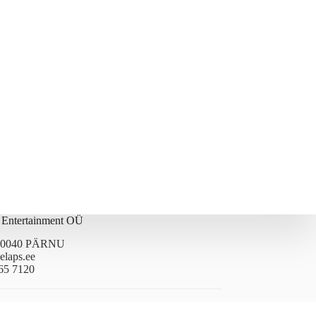
s Entertainment OÜ
 80040 PÄRNU
elaps.ee
65 7120