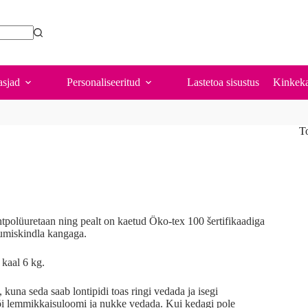
sjad
Personaliseeritud
Lastetoa sisustus
Kinkeka
T
tpolüuretaan ning pealt on kaetud Öko-tex 100 šertifikaadiga
lumiskindla kangaga.
kaal 6 kg.
kuna seda saab lontipidi toas ringi vedada ja isegi
i lemmikkaisuloomi ja nukke vedada. Kui kedagi pole