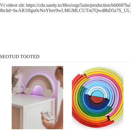
Vt videot siit: https://cdn.sanity.io/files/osgz5uim/production/b60
fbclid=IwAR1Hgu0cNoYbsv9wLMGMLCUTm7Qwd8bD5z7S_ULX
SEOTUD TOOTED
-