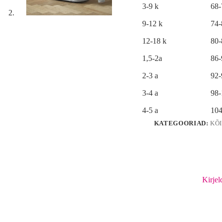
e
3-9 k
68
:
9-12 k
74
12-18 k
80
1,5-2a
86
2-3 a
92
3-4 a
98
4-5 a
104
KATEGOORIAD:
KÕ
Kirjel