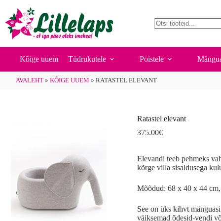
Ratastel
Ratastel elevant
Skip
Lisa korvi
elevant
375.00
€
to
kogus
content
No
results
Kõige uuem
Tüdrukutele
Poistele
Mängua
AVALEHT
»
KÕIGE UUEM
»
RATASTEL ELEVANT
Ratastel elevant
375.00
€
Elevandi teeb pehmeks vah
kõrge villa sisaldusega ku
Mõõdud: 68 x 40 x 44 cm, 
See on üks kihvt mänguasi, 
väiksemad õdesid-vendi võ