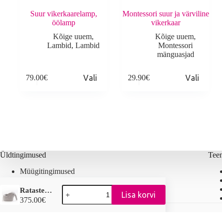
Suur vikerkaarelamp,
Montessori suur ja värviline
öölamp
vikerkaar
Kõige uuem
,
Kõige uuem
,
Lambid
,
Lambid
Montessori
mänguasjad
This
This
T
79.00
€
Vali
29.90
€
Vali
product
product
p
has
has
h
multiple
multiple
m
variants.
variants.
v
The
The
T
options
options
o
may
may
m
be
be
b
chosen
chosen
c
Üldtingimused
Tee
on
on
o
the
the
t
Müügitingimused
product
product
p
Privaatsuspoliitika
page
page
p
Ratastel
Suuruste tabel
Ratastel elevant
Lisa korvi
elevant
375.00
€
kogus
Copyright © 2026 Lillelaps Entertainment OÜ