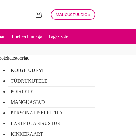
MÄNGUSTUUDIO »
Shopping
cart
art
Imehea hinnaga
Tagasiside
ootekategooriad
KÕIGE UUEM
TÜDRUKUTELE
POISTELE
MÄNGUASJAD
PERSONALISEERITUD
LASTETOA SISUSTUS
KINKEKAART