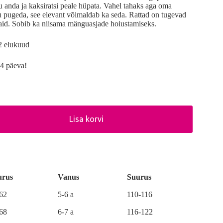
u anda ja kaksiratsi peale hüpata. Vahel tahaks aga oma
 pugeda, see elevant võimaldab ka seda. Rattad on tugevad
ndaid. Sobib ka niisama mänguasjade hoiustamiseks.
12 elukuud
4 päeva!
Lisa korvi
urus
Vanus
Suurus
-62
5-6 a
110-116
-68
6-7 a
116-122