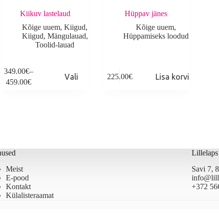
Kiikuv lastelaud
Hüppav jänes
Kõige uuem
,
Kiigud
,
Kõige uuem
,
Kiigud
,
Mängulauad
,
Hüppamiseks loodud
Toolid-lauad
his
349.00
€
–
Vali
225.00
€
Lisa korvi
roduct
Price
459.00
€
as
range:
ultiple
349.00€
ariants.
through
he
459.00€
ptions
ay
e
hosen
nused
Lillelap
n
he
Meist
Savi 7,
roduct
E-pood
info@lill
age
Kontakt
+372 56
Külalisteraamat