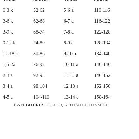
n
kogus
a
0-3 k
52-62
5-6 a
110-116
t
i
3-6 k
62-68
6-7 a
116-122
v
e
3-9 k
68-74
7-8 a
122-128
:
9-12 k
74-80
8-9 a
128-134
12-18 k
80-86
9-10 a
134-140
1,5-2a
86-92
10-11 a
140-146
2-3 a
92-98
11-12 a
146-152
3-4 a
98-104
12-13 a
152-158
4-5 a
104-110
13-14 a
158-164
KATEGOORIA:
PUSLED, KLOTSID, EHITAMINE