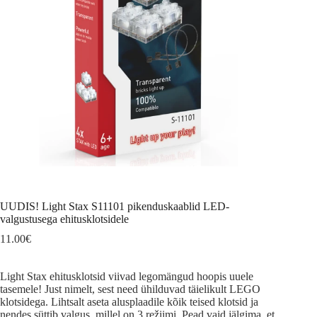
UUDIS! Light Stax S11101 pikenduskaablid LED-
valgustusega ehitusklotsidele
11.00
€
Light Stax ehitusklotsid viivad legomängud hoopis uuele
tasemele! Just nimelt, sest need ühilduvad täielikult LEGO
klotsidega. Lihtsalt aseta alusplaadile kõik teised klotsid ja
nendes süttib valgus, millel on 3 režiimi. Pead vaid jälgima, et