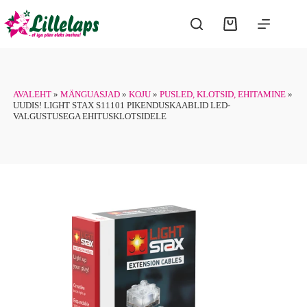
Skip
to
Shopping
content
cart
AVALEHT
»
MÄNGUASJAD
»
KOJU
»
PUSLED, KLOTSID, EHITAMINE
»
UUDIS! LIGHT STAX S11101 PIKENDUSKAABLID LED-
VALGUSTUSEGA EHITUSKLOTSIDELE