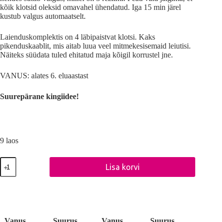
kõik klotsid oleksid omavahel ühendatud. Iga 15 min järel
kustub valgus automaatselt.
Laienduskomplektis on 4 läbipaistvat klotsi. Kaks
pikenduskaablit, mis aitab luua veel mitmekesisemaid leiutisi.
Näiteks süüdata tuled ehitatud maja kõigil korrustel jne.
VANUS: alates 6. eluaastast
Suurepärane kingiidee!
9 laos
UUDIS!
Lisa korvi
Light
Stax
A
S11101
l
pikenduskaablid
t
LED-
e
valgustusega
r
ehitusklotsidele
Vanus
Suurus
Vanus
Suurus